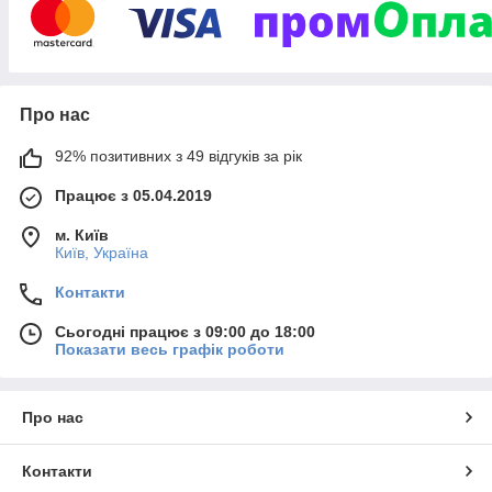
співробітництва, а також завжди готові проконсультувати Вас,
щодо всіх питань пов'язаних з протипожежною безпекою:
житлових будинків, комерційної нерухомості, а також
виробничих та складських приміщень. Наші фахівці завжди
готові реалізувати і виконати проектні, монтажні та пуско-
Про нас
налагоджувальні роботи систем: пожежної сигналізації,
пожежного водогону, оповіщення та управління евакуацією
людей, водяного, газового, порошкового пожежогасіння,
92% позитивних з 49 відгуків за рік
контроля доступа та відеонагляду.
Працює з 05.04.2019
м. Київ
Київ, Україна
Контакти
Сьогодні працює з 09:00 до 18:00
Показати весь графік роботи
Про нас
Контакти