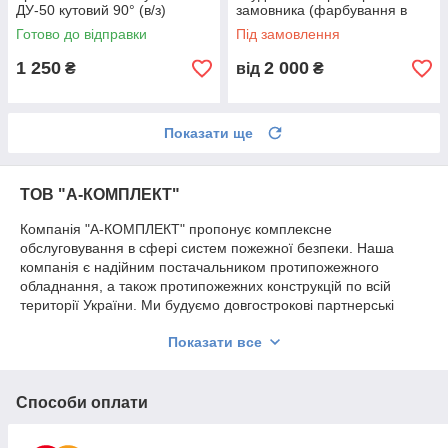
ДУ-50 кутовий 90° (в/з)
замовника (фарбування в
будь-який колір)
Готово до відправки
Під замовлення
1 250
2 000
₴
від
₴
Показати ще
ТОВ "А-КОМПЛЕКТ"
Компанія "А-КОМПЛЕКТ" пропонує комплексне
обслуговування в сфері систем пожежної безпеки. Наша
компанія є надійним постачальником протипожежного
обладнання, а також протипожежних конструкцій по всій
території України. Ми будуємо довгострокові партнерські
відносини з кожним клієнтом. Наша компанія є офіційним
Показати все
дилером багатьох заводів виробників пожежного обладнання,
а також має власне виробництво цілої лінійки протипожежної
продукції та протипожежних конструкцій. Вся наша продукція,
яка підлягає обов'язковій сертифікації, має сертифікати
Способи оплати
відповідності та сертифікована на всій території України. Ми
відкриті для довгострокового взаємовигідного