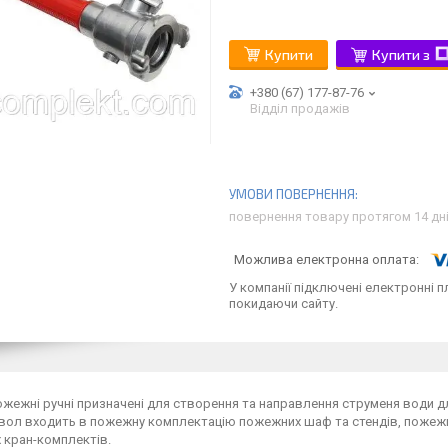
Купити
Купити з
+380 (67) 177-87-76
Відділ продажів
повернення товару протягом 14 дн
У компанії підключені електронні п
покидаючи сайту.
жежні ручні призначені для створення та направлення струменя води д
вол входить в пожежну комплектацію пожежних шаф та стендів, пожежн
 кран-комплектів.