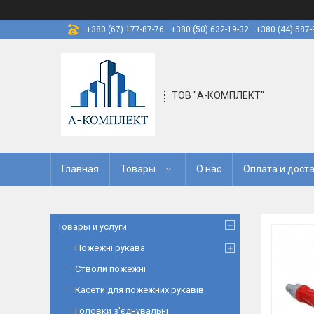
+380 (67) 177-87-76
+380 (50) 632-19-32
+380 (44) 587-
ТОВ "А-КОМПЛЕКТ"
Главная
Товары
О нас
Оплата и дост
Товары и услуги
Пожежні рукава
Стволи пожежні
Касети для пожежних рукавів
Головки з'єднувальні