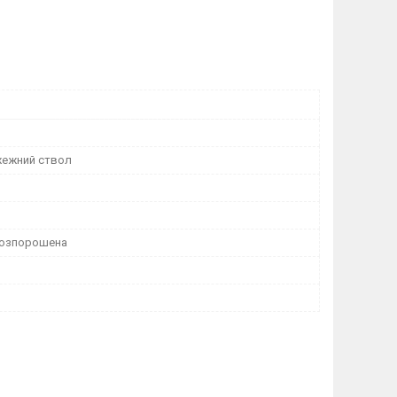
жежний ствол
Розпорошена