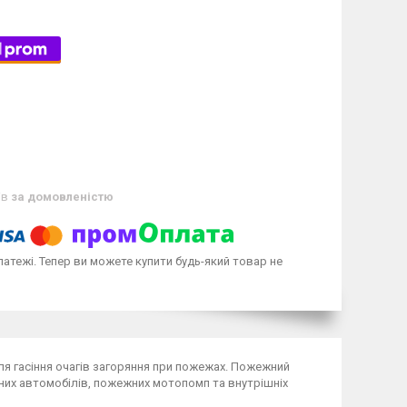
ів
за домовленістю
латежі. Тепер ви можете купити будь-який товар не
ля гасіння очагів загоряння при пожежах. Пожежний
их автомобілів, пожежних мотопомп та внутрішніх