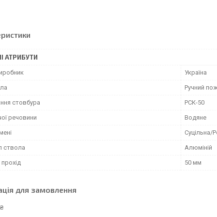
еристики
І АТРИБУТИ
виробник
Україна
ола
Ручний по
ння стовбура
РСК-50
чої речовини
Водяне
мені
Суцільна/
л ствола
Алюміній
 прохід
50 мм
ація для замовлення
 ₴