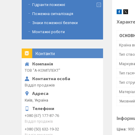
Гідранти пожежні
Пожежна сигналізація
Характ
Знаки пожежної безпеки
Монтажні роботи
ОСНОВН
Країна 
Контакти
Тип ств
Маркува
ТОВ "А-КОМПЛЕКТ"
Тип гася
Тип стру
Відділ продажів
Матеріа
Київ, Україна
Умовний
+380 (67) 177-87-76
Інформ
Відділ продажів
Ціна:
900
+380 (50) 632-19-32
Відділ продажів