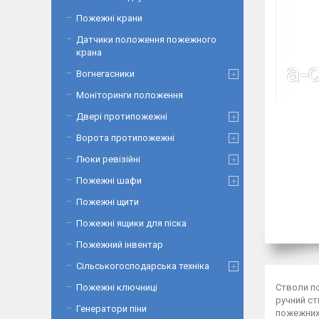
Пожежні крани
Датчики положення пожежного
крана
Вогнегасники
Моніторинги положення
Двері протипожежні
Ворота протипожежні
Люки ревізійні
Пожежні шафи
Пожежні щити
Пожежні ящики для піска
Пожежний інвентар
Сільськогосподарська техніка
Стволи по
Пожежні ключниці
ручний ст
Генератори піни
пожежних