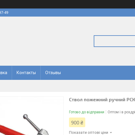
97-49
авка
Контакты
Отзывы
Ствол пожежний ручний РСК
Готово до відправки
Оптом і в роздр
900 ₴
Показати оптові ціни