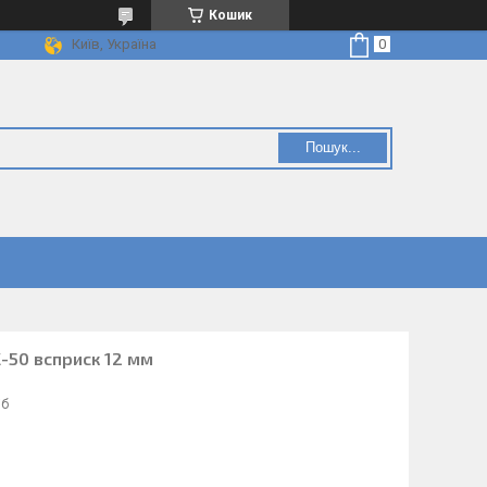
Кошик
Київ, Україна
Пошук...
-50 всприск 12 мм
іб