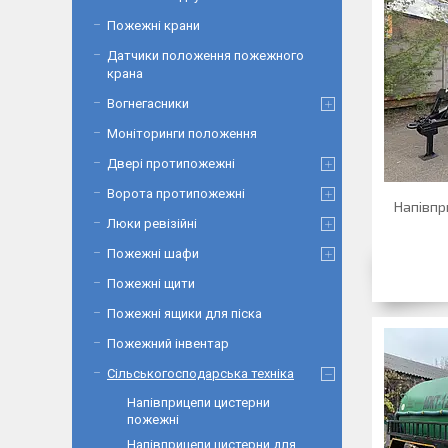
Пожежні крани
Датчики положення пожежного
крана
Вогнегасники
Моніторинги положення
Двері протипожежні
Ворота протипожежні
Напівпр
Люки ревізійні
Пожежні шафи
Пожежні щити
Пожежні ящики для піска
Пожежний інвентар
Сільськогосподарська техніка
Напівприцепи цистерни
пожежні
Напівприцепи цистерни для