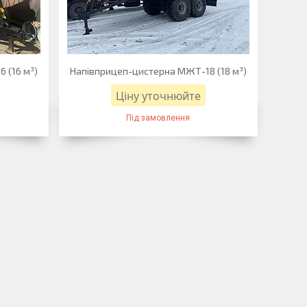
 (16 м³)
Напівприцеп-цистерна МЖТ-18 (18 м³)
Ціну уточнюйте
Під замовлення