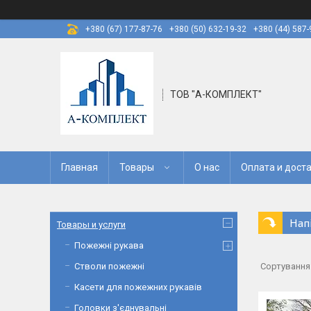
+380 (67) 177-87-76
+380 (50) 632-19-32
+380 (44) 587-
ТОВ "А-КОМПЛЕКТ"
Главная
Товары
О нас
Оплата и дост
Нап
Товары и услуги
Пожежні рукава
Стволи пожежні
Касети для пожежних рукавів
Головки з'єднувальні