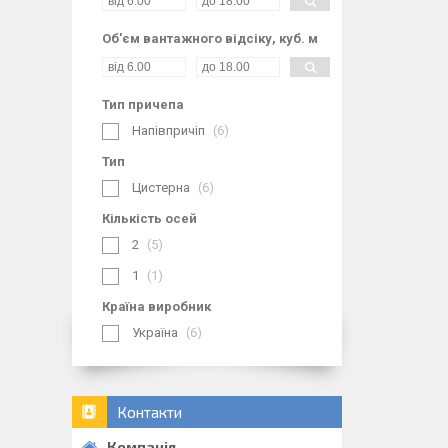
Об'єм вантажного відсіку, куб. м
Тип причепа
Напівпричіп
6
Тип
Цистерна
6
Кількість осей
2
5
1
1
Країна виробник
Україна
6
Контакти