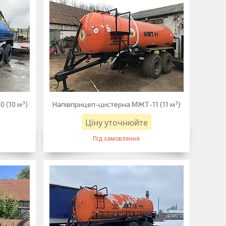
 (10 м³)
Напівприцеп-цистерна МЖТ-11 (11 м³)
Ціну уточнюйте
Під замовлення