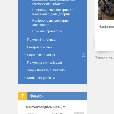
перевезення рідини
Напівприцепи цистерни для
внесення рідких добрив
Напівприцепи цистерни
асенізатори
Напівпри
Прицепи тракторні
Пожежні ключниці
Генератори піни
Гідранти пожежні
Пожежна сигналізація
Знаки пожежної безпеки
Монтажні роботи
Фільтри
Вантажопідйомність, т