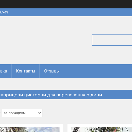
97-49
авка
Контакты
Отзывы
івприцепи цистерни для перевезення рідини