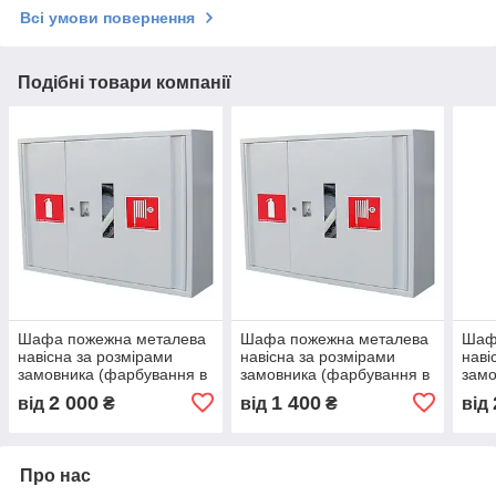
Всі умови повернення
Подібні товари компанії
Шафа пожежна металева
Шафа пожежна металева
Шаф
навісна за розмірами
навісна за розмірами
наві
замовника (фарбування в
замовника (фарбування в
замо
будь-який колір)
будь-який колір)
будь
2 000
1 400
від
₴
від
₴
від
Про нас