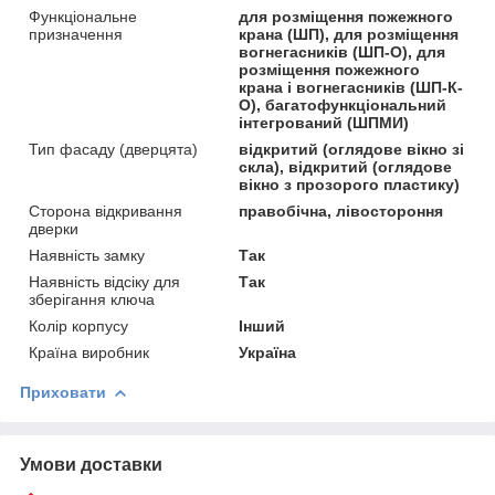
Функціональне
для розміщення пожежного
призначення
крана (ШП), для розміщення
вогнегасників (ШП-О), для
розміщення пожежного
крана і вогнегасників (ШП-К-
О), багатофункціональний
інтегрований (ШПМИ)
Тип фасаду (дверцята)
відкритий (оглядове вікно зі
скла), відкритий (оглядове
вікно з прозорого пластику)
Сторона відкривання
правобічна, лівостороння
дверки
Наявність замку
Так
Наявність відсіку для
Так
зберігання ключа
Колір корпусу
Інший
Країна виробник
Україна
Приховати
Умови доставки