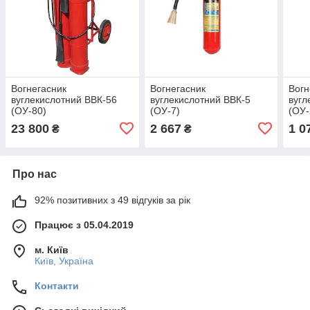
Вогнегасник
Вогнегасник
Вогн
вуглекислотний ВВК-56
вуглекислотний ВВК-5
вугл
(ОУ-80)
(ОУ-7)
(ОУ-
23 800
2 667
1 0
₴
₴
Про нас
92% позитивних з 49 відгуків за рік
Працює з 05.04.2019
м. Київ
Київ, Україна
Контакти