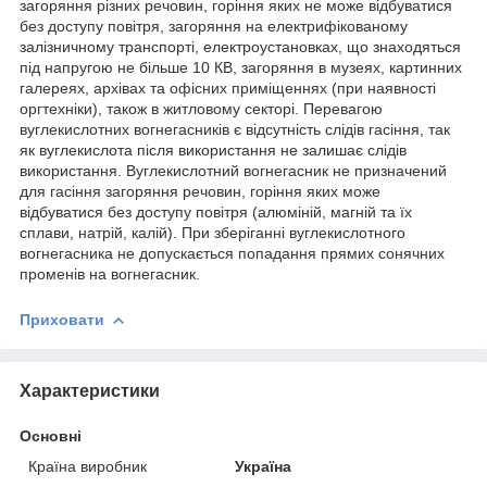
загоряння різних речовин, горіння яких не може відбуватися
без доступу повітря, загоряння на електрифікованому
залізничному транспорті, електроустановках, що знаходяться
під напругою не більше 10 КВ, загоряння в музеях, картинних
галереях, архівах та офісних приміщеннях (при наявності
оргтехніки), також в житловому секторі. Перевагою
вуглекислотних вогнегасників є відсутність слідів гасіння, так
як вуглекислота після використання не залишає слідів
використання. Вуглекислотний вогнегасник не призначений
для гасіння загоряння речовин, горіння яких може
відбуватися без доступу повітря (алюміній, магній та їх
сплави, натрій, калій). При зберіганні вуглекислотного
вогнегасника не допускається попадання прямих сонячних
променів на вогнегасник.
Приховати
Характеристики
Основні
Країна виробник
Україна