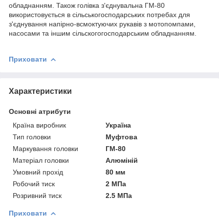
обладнанням. Також голівка з'єднувальна ГМ-80
використовується в сільськогосподарських потребах для
з'єднування напірно-всмоктуючих рукавів з мотопомпами,
насосами та іншим сільскогогосподарським обладнанням.
Приховати
Характеристики
Основні атрибути
Країна виробник
Україна
Тип головки
Муфтова
Маркування головки
ГМ-80
Матеріал головки
Алюміній
Умовний прохід
80 мм
Робочий тиск
2 МПа
Розривний тиск
2.5 МПа
Приховати