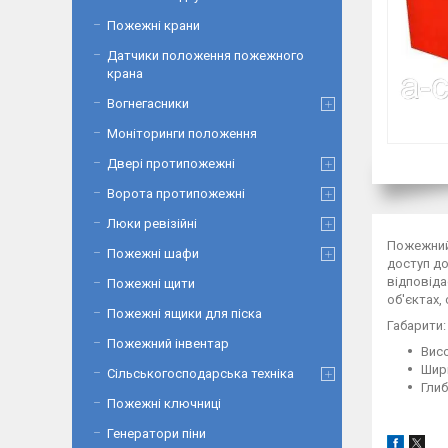
Пожежні крани
Датчики положення пожежного
крана
Вогнегасники
Моніторинги положення
Двері протипожежні
Ворота протипожежні
Люки ревізійні
Пожежний 
Пожежні шафи
доступ до
відповіда
Пожежні щити
об'єктах,
Пожежні ящики для піска
Габарити:
Пожежний інвентар
Висо
Шири
Сільськогосподарська техніка
Глиб
Пожежні ключниці
Генератори піни