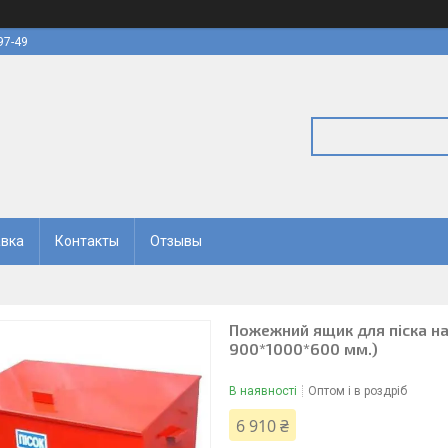
97-49
авка
Контакты
Отзывы
Пожежний ящик для піска на
900*1000*600 мм.)
В наявності
Оптом і в роздріб
6 910 ₴