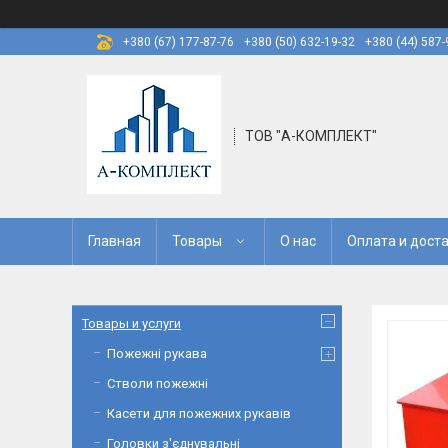
+380 (67) 177-87-76
+380 (50) 632-19-32
+380 (44) 587-
ТОВ "А-КОМПЛЕКТ"
Главная
Товары
О нас
Оплата и дост
Товары и услуги
Пожежні рукава
Стволи пожежні
Касети для пожежних рукавів
Головки з'єднувальні