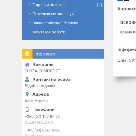
Гідранти пожежні
Характ
Пожежна сигналізація
ОСНОВН
Знаки пожежної безпеки
Монтажні роботи
Країна 
Інформ
Контакти
Ціна:
6 91
ТОВ "А-КОМПЛЕКТ"
Відділ продажів
Київ, Україна
+380 (67) 177-87-76
Відділ продажів
+380 (50) 632-19-32
Відділ продажів