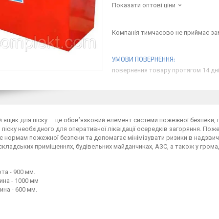
Показати оптові ціни
Компанія тимчасово не приймає з
повернення товару протягом 14 дн
ящик для піску — це обов’язковий елемент системи пожежної безпеки, п
 піску необхідного для оперативної ліквідації осередків загоряння. Поже
є нормам пожежної безпеки та допомагає мінімізувати ризики в надзвич
 складських приміщеннях, будівельних майданчиках, АЗС, а також у грома
та - 900 мм.
на - 1000 мм
ина - 600 мм.