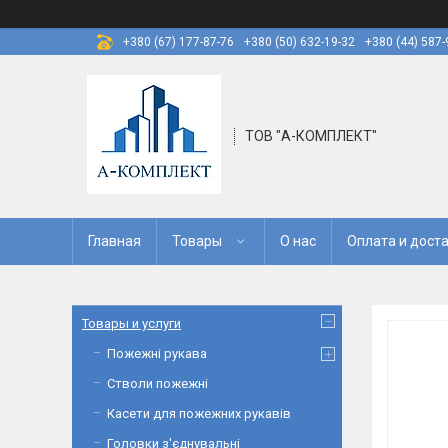
+380 (67) 177-87-76
+380 (50) 632-19-32
+380 (44) 587-
ТОВ "А-КОМПЛЕКТ"
Главная
Товары
О нас
Оплата и дост
Товары и услуги
Пожежні рукава
Стволи пожежні
Касети для пожежних рукавів
Головки з'єднувальні