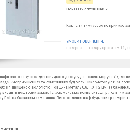
Показати оптові ціни
Компанія тимчасово не приймає з
повернення товару протягом 14 дн
афи застосовуются для швидкого доступу до пожежних рукавів, вогнег
кладських приміщеннях та комерційних будівлях. Використовуються пожеж
ях з підвищеною вологістю. Товщина металу 0.8, 1.0, 1.2 мм. за бажан
 входить поштовий замок. Також, можлива комплектація ригельним зам
гу RAL за бажанням замовника. Виготовлення шаф будь-яких розмірів та
еристики