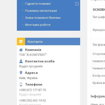
Гідранти пожежні
ОСНОВН
Пожежна сигналізація
Тип шаф
Знаки пожежної безпеки
Монтажні роботи
Функціо
Контакти
Тип фаса
Сторона
ТОВ "А-КОМПЛЕКТ"
Наявніс
Відділ продажів
Наявніст
Колір к
Київ, Україна
Країна 
+380 (67) 177-87-76
Відділ продажів
Інформ
+380 (50) 632-19-32
Ціна:
від 
Відділ продажів