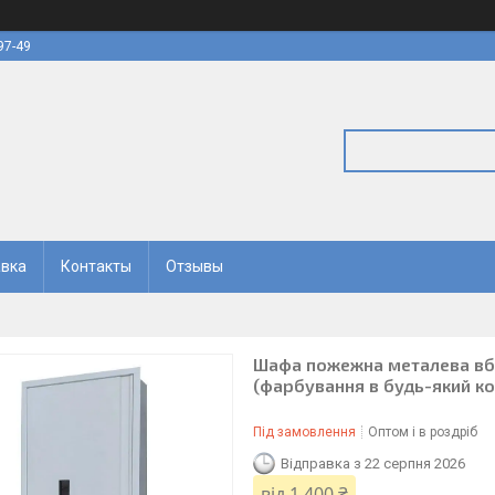
97-49
авка
Контакты
Отзывы
Шафа пожежна металева вб
(фарбування в будь-який ко
Під замовлення
Оптом і в роздріб
Відправка з 22 серпня 2026
від
1 400 ₴