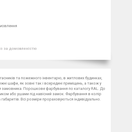
амовлення
ів
за домовленістю
асників та пожежного інвентарю, в житлових будинках,
ні шафи, як зовні так і всередині приміщень, а також у
ням замовника. Порошкове фарбування по каталогу RAL. До
ком або ушами під навісний замок. Фарбування в колір
 габаритів. Всі розміри прораховуються індивідуально.