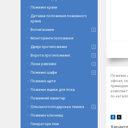
Пожежні крани
Датчики положення пожежного
крана
Вогнегасники
Моніторинги положення
Двері протипожежні
Ворота протипожежні
Люки ревізійні
Пожежні шафи
Пожежні ш
офісах, с
Пожежні щити
приміщенн
Пожежні ящики для піска
комплекту
по катало
Пожежний інвентар
Сільськогосподарська техніка
Пожежні ключниці
Генератори піни
Характ