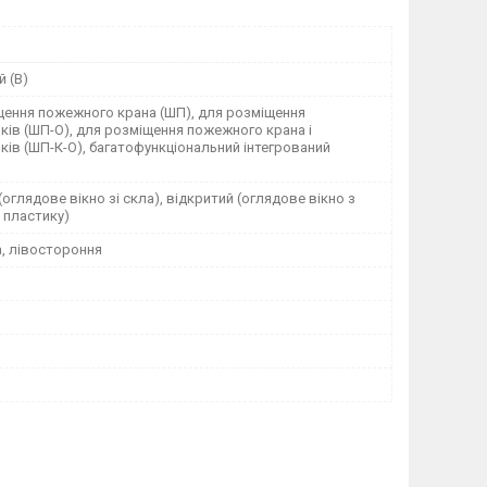
 (В)
щення пожежного крана (ШП), для розміщення
ків (ШП-О), для розміщення пожежного крана і
ків (ШП-К-О), багатофункціональний інтегрований
(оглядове вікно зі скла), відкритий (оглядове вікно з
 пластику)
а, лівостороння