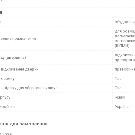
І
и
вбудований
для розмі
вогнегасни
нальне призначення
вогнегасни
(ШПМИ)
відкритий 
ду (дверцята)
прозорого
 відкривання дверки
правобічн
ть замку
Так
ь відсіку для зберігання ключа
Так
орпусу
Інший
виробник
Україна
ація для замовлення
1 400 ₴