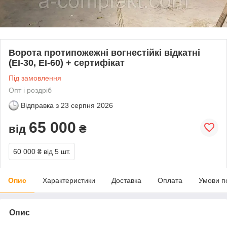
Ворота протипожежні вогнестійкі відкатні
(ЕІ-30, ЕI-60) + сертифікат
Під замовлення
Опт і роздріб
Відправка з
23 серпня 2026
65 000
від
₴
60 000 ₴
від 5 шт.
Опис
Характеристики
Доставка
Оплата
Умови п
Опис