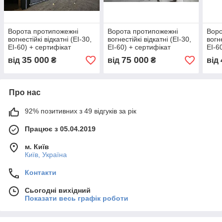
Ворота протипожежні
Ворота протипожежні
Воро
вогнестійкі відкатні (ЕІ-30,
вогнестійкі відкатні (ЕІ-30,
вогне
ЕI-60) + сертифікат
ЕI-60) + сертифікат
ЕI-6
35 000
75 000
від
₴
від
₴
від
Про нас
92% позитивних з 49 відгуків за рік
Працює з 05.04.2019
м. Київ
Київ, Україна
Контакти
Сьогодні вихідний
Показати весь графік роботи