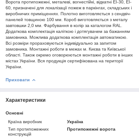
Ворота протипожежні, металеві, вогнестійкі, відкатні ЕІ-30, ЕI-
60, призначені для локалізації пожеж в паркінгах, складських і
виробничих приміщеннях. Полотно виготовляється з сендвіч-
панелей товщиною 100 мм. Короб виготовляється з металу
завтовшки 2,0 мм. Фарбування в колір за каталогом RAL.
Додаткова комплектація каліткою і дотягувачем за бажанням
замовника. Можлива додаткова комплектація автоматикою.
Всі розміри прораховуються індивідуально за запитом
замовника. Монтажні роботи в межах м. Києва та Київської
області. Також окремо оговорюються монтажні роботи в інших
містах України. Вся продукція сертифікована на території
України.
Приховати
Характеристики
Основні
Країна виробник
Україна
Тип протипожежних
Протипожежні ворота
конструкцій