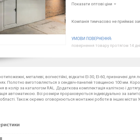
Показати оптові ціни
Компанія тимчасово не приймає з
повернення товару протягом 14 дн
отипожежні, металеві, вогнестійкі, відкатні ЕІ-30, ЕI-60, призначені для 
ях. Полотно виготовляється з сендвіч-панелей товщиною 100 мм. Коро
ня в колір за каталогом RAL. Додаткова комплектація каліткою і дотя
ція автоматикою. Всі розміри прораховуються індивідуально за запито
 області. Також окремо оговорюються монтажні роботи в інших містах Ук
еристики
І