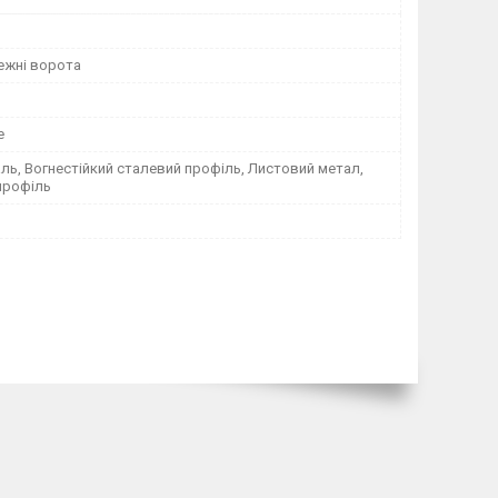
жні ворота
е
ль, Вогнестійкий сталевий профіль, Листовий метал,
профіль