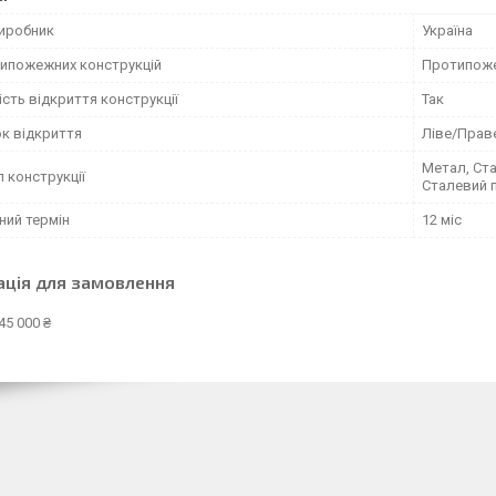
виробник
Україна
типожежних конструкцій
Протипоже
сть відкриття конструкції
Так
к відкриття
Ліве/Прав
Метал, Ста
 конструкції
Сталевий 
ний термін
12 міс
ація для замовлення
45 000 ₴