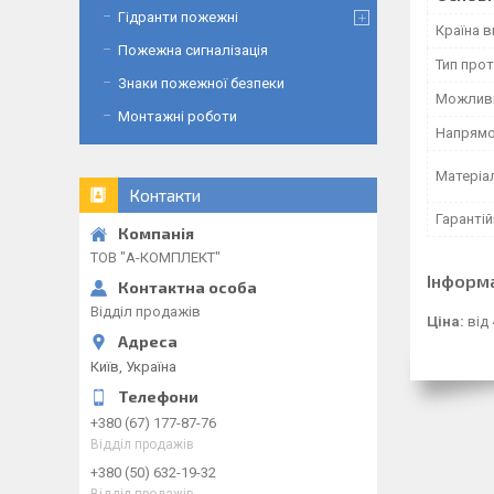
Гідранти пожежні
Країна 
Пожежна сигналізація
Тип про
Знаки пожежної безпеки
Можливі
Монтажні роботи
Напрямо
Матеріал
Контакти
Гарантій
ТОВ "А-КОМПЛЕКТ"
Інформ
Відділ продажів
Ціна:
від 
Київ, Україна
+380 (67) 177-87-76
Відділ продажів
+380 (50) 632-19-32
Відділ продажів