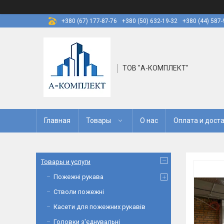
+380 (67) 177-87-76
+380 (50) 632-19-32
+380 (44) 587-
ТОВ "А-КОМПЛЕКТ"
Главная
Товары
О нас
Оплата и дост
Товары и услуги
Пожежні рукава
Стволи пожежні
Касети для пожежних рукавів
Головки з'єднувальні