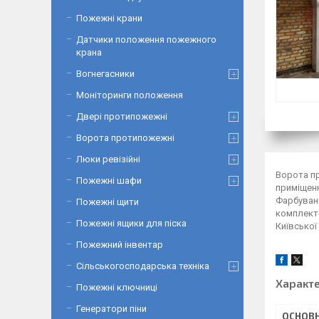
Пожежні крани
Датчики положення пожежного
крана
Вогнегасники
Моніторинги положення
Двері протипожежні
Ворота протипожежні
Люки ревізійні
Ворота пр
Пожежні шафи
приміщенн
Фарбуван
Пожежні щити
комплекта
Пожежні ящики для піска
Київської
Пожежний інвентар
Сільськогосподарська техніка
Характ
Пожежні ключниці
Генератори піни
ОСНОВН