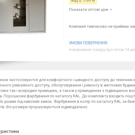
Показати оптові ціни
Компанія тимчасово не приймає з
повернення товару протягом 14 дн
 люки застосовуются для комфортного і швидкого доступу до технічних к
чного ревізійного доступу, обслуговування і ремонту в житлових будинк
зовні так і всередині приміщень, а також у приміщеннях з підвищеною вол
а. Порошкове фарбування по каталогу RAL. До комплекту входить пошт
о ушами під навісний замок. Фарбування в колір по каталогу RAL за ба
тів. Всі розміри прораховуються індивідуально.
еристики