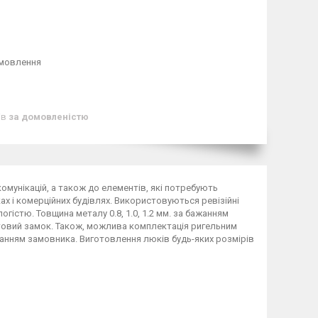
амовлення
ів
за домовленістю
омунікацій, а також до елементів, які потребують
ах і комерційних будівлях. Використовуються ревізійні
огістю. Товщина металу 0.8, 1.0, 1.2 мм. за бажанням
овий замок. Також, можлива комплектація ригельним
жанням замовника. Виготовлення люків будь-яких розмірів