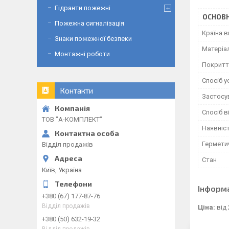
Гідранти пожежні
ОСНОВН
Пожежна сигналізація
Країна 
Знаки пожежної безпеки
Матеріа
Монтажні роботи
Покритт
Спосіб 
Контакти
Застосу
Спосіб 
ТОВ "А-КОМПЛЕКТ"
Наявніс
Гермети
Відділ продажів
Стан
Київ, Україна
Інформ
+380 (67) 177-87-76
Відділ продажів
Ціна:
від 
+380 (50) 632-19-32
Відділ продажів