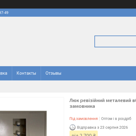
97-49
авка
Контакты
Отзывы
Люк ревізійний металевий в
замовника
Під замовлення
Оптом і в роздріб
Відправка з 23 серпня 2026
від
2 700 ₴