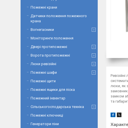
Пожежні крани
Датчики положення пожежного
крана
Вогнегасники
Моніторинги положення
Двері протипожежні
Ворота протипожежні
Люки ревізійні
Пожежні шафи
Ревізійні
системати
Пожежні щити
люки, як 
Пожежні ящики для піска
замовник
замком аб
Пожежний інвентар
та габари
Сільськогосподарська техніка
Пожежні ключниці
Характ
Генератори піни