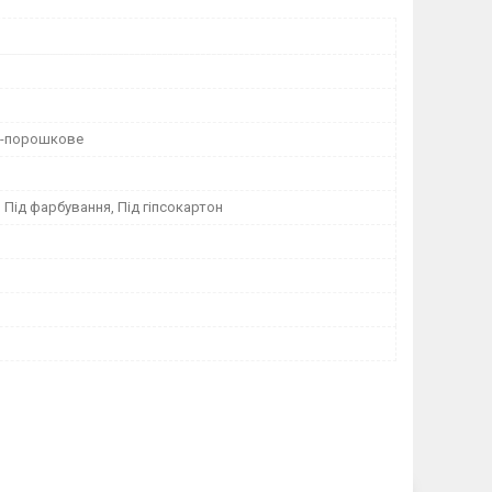
о-порошкове
, Під фарбування, Під гіпсокартон