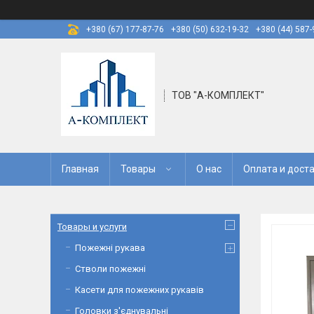
+380 (67) 177-87-76
+380 (50) 632-19-32
+380 (44) 587-
ТОВ "А-КОМПЛЕКТ"
Главная
Товары
О нас
Оплата и дост
Товары и услуги
Пожежні рукава
Стволи пожежні
Касети для пожежних рукавів
Головки з'єднувальні