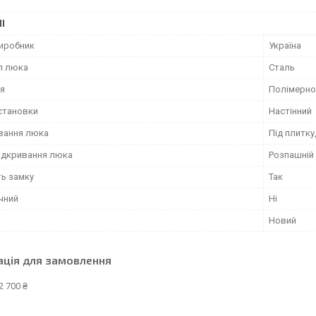
І
виробник
Україна
л люка
Сталь
я
Полімерн
установки
Настінний
вання люка
Під плитку
відкривання люка
Розпашній
ть замку
Так
чний
Ні
Новий
ація для замовлення
2 700 ₴