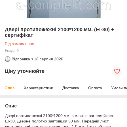
Двері протипожежні 2100*1200 мм. (ЕІ-30) +
сертифікат
Під замовлення
Роздріб
Відправка з
18 серпня 2026
Ціну уточнюйте
Опис
Характеристики
Доставка
Оплата
Умови п
Опис
Двері протипожежні 2100*1200 мм. з межею вогнестійкості
ЕІ-30. Дверне полотно завтовшки 50 мм. Передній лист
виготовлений з металу товщиною - 1,0 мм. Тильний лист