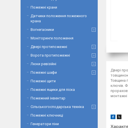
Пожежні крани
Датчики положення пожежного
крана
Вогнегасники
Моніторинги положення
Двері протипожежні
Ворота протипожежні
Люки ревізійні
Двері про
Пожежні шафи
товщиною 
Товщина п
Пожежні щити
ключів. Ф
Пожежні ящики для піска
прорахову
монтажні 
Пожежний інвентар
Сільськогосподарська техніка
Пожежні ключниці
Генератори піни
Характ