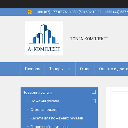
+380 (67) 177-87-76
+380 (50) 632-19-32
+380 (44) 587-
ТОВ "А-КОМПЛЕКТ"
Главная
Товары
О нас
Оплата и дост
Товары и услуги
Пожежні рукава
Стволи пожежні
Касети для пожежних рукавів
Головки з'єднувальні