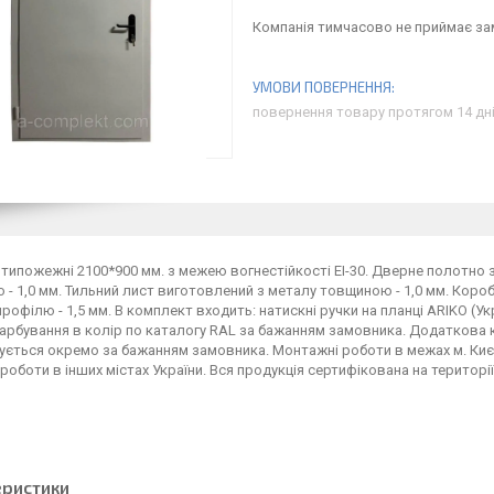
Компанія тимчасово не приймає з
повернення товару протягом 14 дн
типожежні 2100*900 мм. з межею вогнестійкості ЕІ-30. Дверне полотно
- 1,0 мм. Тильний лист виготовлений з металу товщиною - 1,0 мм. Короб
рофілю - 1,5 мм. В комплект входить: натискні ручки на планці ARIKO (У
арбування в колір по каталогу RAL за бажанням замовника. Додаткова 
ється окремо за бажанням замовника. Монтажні роботи в межах м. Киє
роботи в інших містах України. Вся продукція сертифікована на території
еристики