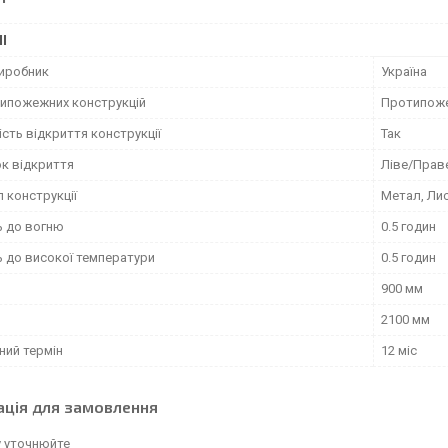
І
виробник
Україна
типожежних конструкцій
Протипоже
сть відкриття конструкції
Так
к відкриття
Ліве/Прав
 конструкції
Метал, Ли
ь до вогню
0.5 годин
ь до високої температури
0.5 годин
900 мм
2100 мм
ний термін
12 міс
ація для замовлення
у уточнюйте