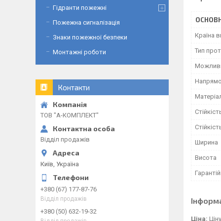
Гідранти пожежні
ОСНОВН
Пожежна сигналізація
Країна 
Знаки пожежної безпеки
Тип про
Монтажні роботи
Можливі
Напрямо
Контакти
Матеріал
Стійкіст
ТОВ "А-КОМПЛЕКТ"
Стійкіст
Відділ продажів
Ширина
Висота
Київ, Україна
Гарантій
+380 (67) 177-87-76
Відділ продажів
Інформ
+380 (50) 632-19-32
Ціна:
Цін
Відділ продажів