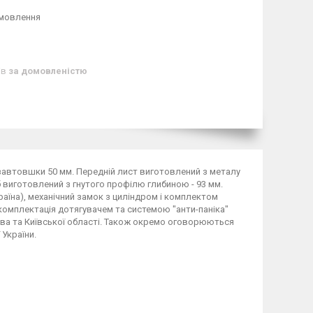
амовлення
ів
за домовленістю
 завтовшки 50 мм. Передній лист виготовлений з металу
 виготовлений з гнутого профілю глибиною - 93 мм.
країна), механічний замок з циліндром і комплектом
комплектація дотягувачем та системою "анти-паніка"
ва та Київської області. Також окремо оговорюються
 України.