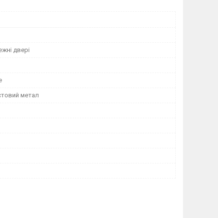
жні двері
е
стовий метал