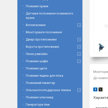
Пожежні крани
Датчики положення пожежного
крана
Вогнегасники
Моніторинги положення
Двері протипожежні
Ворота протипожежні
Люки ревізійні
Пожежні шафи
Пожежні щити
Моніторин
Пожежні ящики для піска
До компле
Пожежний інвентар
Сільськогосподарська техніка
Характ
Пожежні ключниці
Генератори піни