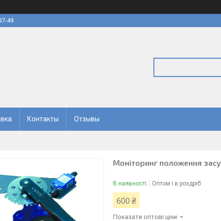
97-49
авка
Контакты
Отзывы
Моніторинг положення зас
В наявності
Оптом і в роздріб
600 ₴
Показати оптові ціни