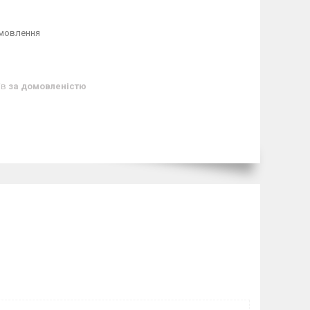
амовлення
ів
за домовленістю