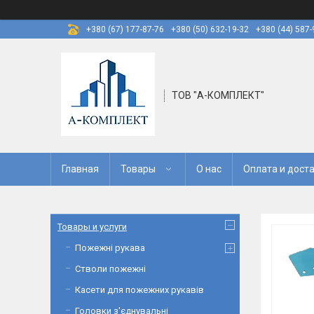
+380 (67) 177-87-76
+380 (50) 632-19-32
+380 (44) 587-
ТОВ "А-КОМПЛЕКТ"
Главная
Товары
О нас
Оплата и дост
Товары и услуги
Пожежні рукава
Стволи пожежні
Касети для пожежних рукавів
Головки з'єднувальні