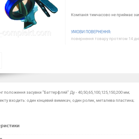
Компанія тимчасово не приймає з
повернення товару протягом 14 дн
г положення засувки "Баттерфляй" Ду - 40,50,65,100,125,150,200 мм;
кту входить: один кінцевий вимикач, один ролик, металева пластина;
еристики