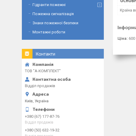
ОСНОВН
Гідранти пожежні
Країна 
Пожежна сигналізація
Знаки пожежної безпеки
Інформ
Монтажні роботи
Ціна:
600
Контакти
ТОВ "А-КОМПЛЕКТ"
Відділ продажів
Київ, Україна
+380 (67) 177-87-76
Відділ продажів
+380 (50) 632-19-32
Відділ продажів